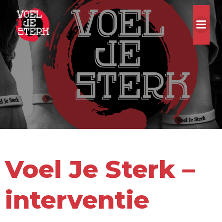
Ga
naar
de
inhoud
Voel Je Sterk –
interventie